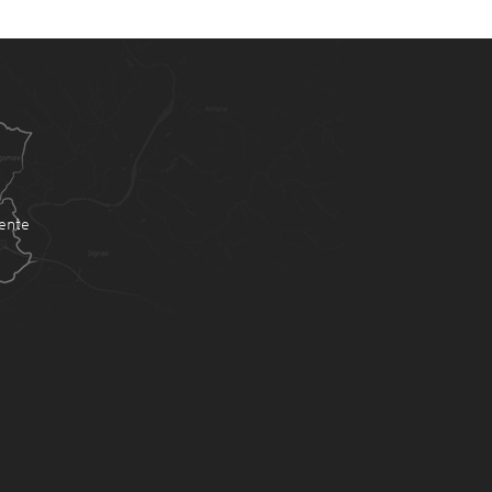
é
ente