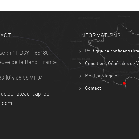
ACT
INFORMATIONS
Politique de confidentialit
se : n°1 D39 – 66180
neuve de la Raho, France
Conditions Générales de V
Mentions légales
33 (0)4 68 55 91 04
Contact
que@chateau-cap-de-
e.com