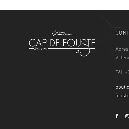
CONT
Adres
Ville
Tél. +
bouti
foust