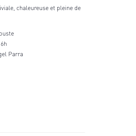
viale, chaleureuse et pleine de
ouste
16h
gel Parra