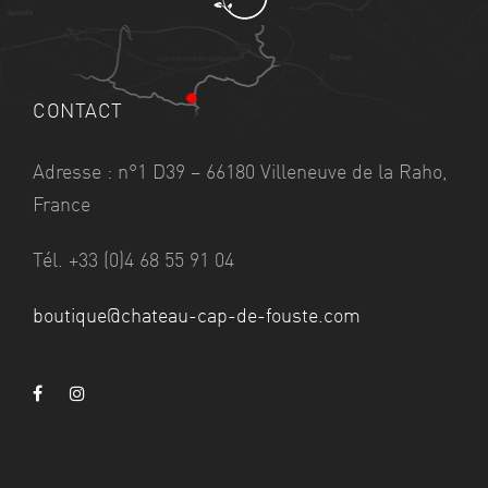
p
d
É
a
v
a
t
è
e
r
CONTACT
n
.
e
c
Adresse : n°1 D39 – 66180 Villeneuve de la Raho,
m
France
o
e
n
n
Tél. +33 (0)4 68 55 91 04
t
s
boutique@chateau-cap-de-fouste.com
u
l
t