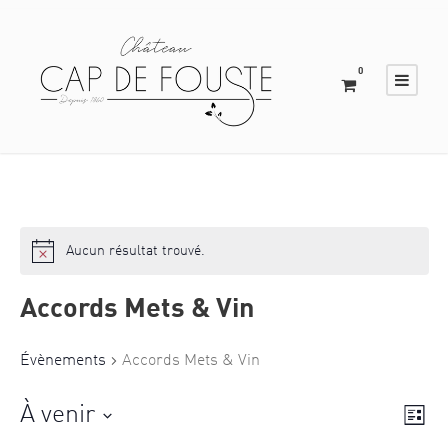
0
Aucun résultat trouvé.
N
o
t
Accords Mets & Vin
i
c
e
Évènements
Accords Mets & Vin
N
À venir
N
L
i
a