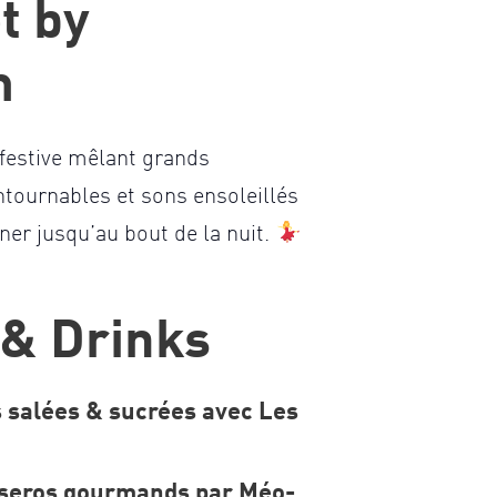
t by
m
estive mêlant grands
ntournables et sons ensoleillés
er jusqu’au bout de la nuit.
& Drinks
 salées & sucrées avec Les
aseros gourmands par
Méo-