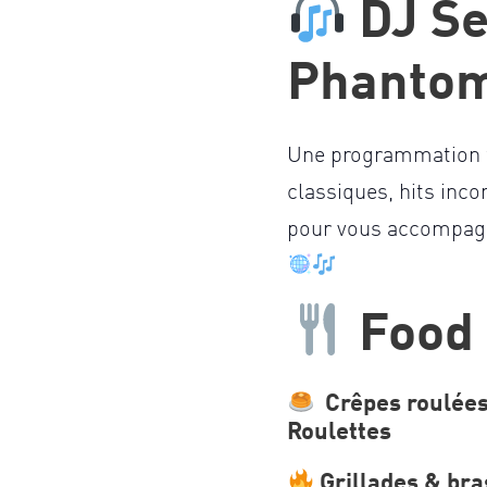
DJ Se
Phanto
Une programmation f
classiques, hits inco
pour vous accompagn
Food 
Crêpes roulées
Roulettes
Grillades & br