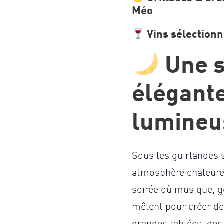
Méo
Vins sélection
Une s
élégante
lumineu
Sous les guirlandes s
atmosphère chaleureu
soirée où musique, g
mêlent pour créer de