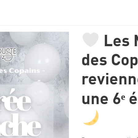
Les 
des Cop
revienn
une 6ᵉ é