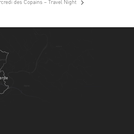
credi des Copains – Travel Night
é
ente