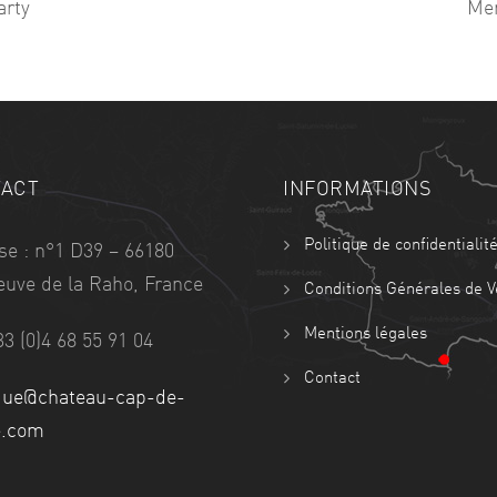
arty
Mer
ACT
INFORMATIONS
Politique de confidentialit
se : n°1 D39 – 66180
neuve de la Raho, France
Conditions Générales de V
Mentions légales
33 (0)4 68 55 91 04
Contact
que@chateau-cap-de-
e.com