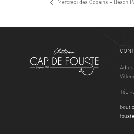
Mercredi des Copains – Beach P
CONT
Adres
Ville
Tél. +
bouti
foust