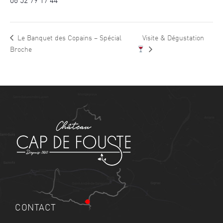
06 52 79 17 44
Le Banquet des Copains – Spécial
Visite & Dégustation
Broche
CONTACT