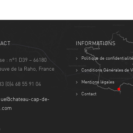
ACT
INFORMATIONS
Politique de confidentialit
se : n°1 D39 – 66180
neuve de la Raho, France
Conditions Générales de V
Mentions légales
33 (0)4 68 55 91 04
Contact
que@chateau-cap-de-
e.com