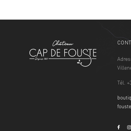
CONT
Adres
Ville
Tél. +
bouti
foust